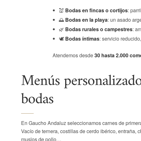
💒
Bodas en fincas o cortijos
: parr
🌅
Bodas en la playa
: un asado arg
🌿
Bodas rurales o campestres
: a
🕊️
Bodas íntimas
: servicio reducid
Atendemos desde
30 hasta 2.000 com
Menús personalizado
bodas
En Gaucho Andaluz seleccionamos carnes de primera
Vacío de ternera, costillas de cerdo ibérico, entraña, ch
muslos de pollo…