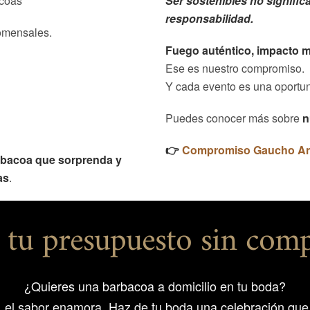
acoas
Ser sostenibles no significa
responsabilidad.
omensales.
Fuego auténtico, impacto m
Ese es nuestro compromiso.
Y cada evento es una oportun
Puedes conocer más sobre
n
👉
Compromiso Gaucho Anda
rbacoa que sorprenda y
as
.
a tu presupuesto sin co
¿Quieres una barbacoa a domicilio en tu boda?
, el sabor enamora. Haz de tu boda una celebración que 