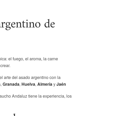
argentino de
a: el fuego, el aroma, la carne
crear.
 arte del asado argentino con la
a
,
Granada
,
Huelva
,
Almería
y
Jaén
aucho Andaluz tiene la experiencia, los