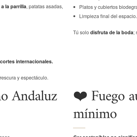
a la parrilla
, patatas asadas,
Platos y cubiertos biodegr
Limpieza final del espacio.
Tú solo
disfruta de la boda
;
ortes internacionales.
frescura y espectáculo.
ho Andaluz
❤️ Fuego a
mínimo