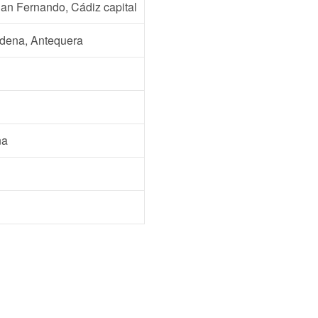
 San Fernando, Cádiz capital
ádena, Antequera
na