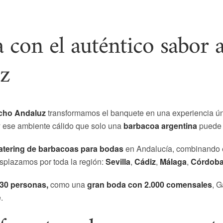
 con el auténtico sabor 
z
cho Andaluz
transformamos el banquete en una experiencia únic
 y ese ambiente cálido que solo una
barbacoa argentina
puede 
atering de barbacoas para bodas
en Andalucía, combinando el
splazamos por toda la región:
Sevilla
,
Cádiz
,
Málaga
,
Córdob
 30 personas,
como una
gran boda con 2.000 comensales
, G
.