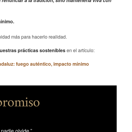
 renunciar a la tradición, sino mantenerla viva con
ínimo.
idad más para hacerlo realidad.
uestras prácticas sostenibles
en el artículo:
luz: fuego auténtico, impacto mínimo
mpromiso
nadie olvide.”